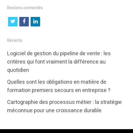
Restons connectés
t
f
l
w
a
i
i
c
n
Récents
t
e
k
Logiciel de gestion du pipeline de vente : les
t
b
e
critères qui font vraiment la différence au
e
o
d
quotidien
r
o
i
Quelles sont les obligations en matière de
k
n
formation premiers secours en entreprise ?
Cartographie des processus métier : la stratégie
méconnue pour une croissance durable