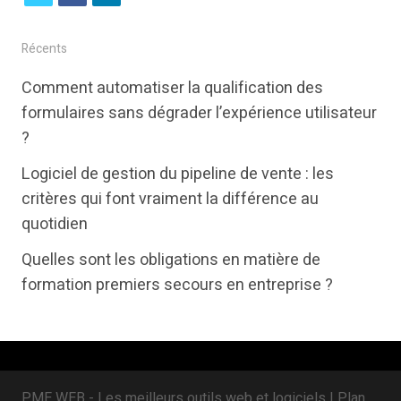
w
a
i
i
c
n
Récents
t
e
k
Comment automatiser la qualification des
t
b
e
formulaires sans dégrader l’expérience utilisateur
e
o
d
?
r
o
i
Logiciel de gestion du pipeline de vente : les
k
n
critères qui font vraiment la différence au
quotidien
Quelles sont les obligations en matière de
formation premiers secours en entreprise ?
PME WEB - Les meilleurs outils web et logiciels |
Plan