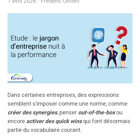
Author
1 avril 2026
Frédéric Olivieri
Dans certaines entreprises, des expressions
semblent s’imposer comme une norme, comme
créer des synergies
, penser
out-of-the-box
ou
encore
activer des quick wins
qui font désormais
partie du vocabulaire courant.