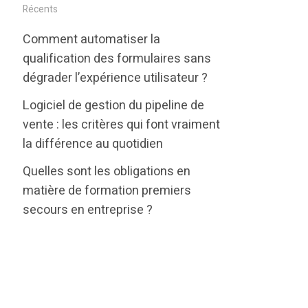
i
c
n
Récents
t
e
k
Comment automatiser la
t
b
e
qualification des formulaires sans
e
o
d
dégrader l’expérience utilisateur ?
r
o
i
Logiciel de gestion du pipeline de
k
n
vente : les critères qui font vraiment
la différence au quotidien
Quelles sont les obligations en
matière de formation premiers
secours en entreprise ?