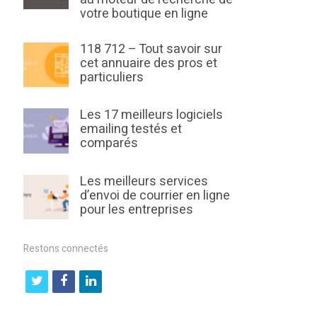
votre boutique en ligne
118 712 – Tout savoir sur
cet annuaire des pros et
particuliers
Les 17 meilleurs logiciels
emailing testés et
comparés
Les meilleurs services
d’envoi de courrier en ligne
pour les entreprises
Restons connectés
t
f
l
w
a
i