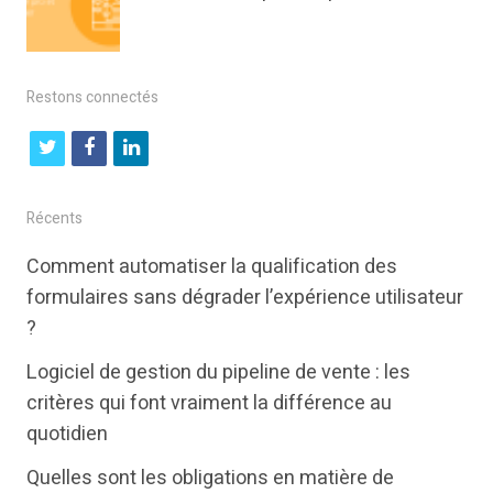
Restons connectés
t
f
l
w
a
i
i
c
n
Récents
t
e
k
Comment automatiser la qualification des
t
b
e
formulaires sans dégrader l’expérience utilisateur
e
o
d
?
r
o
i
Logiciel de gestion du pipeline de vente : les
k
n
critères qui font vraiment la différence au
quotidien
Quelles sont les obligations en matière de