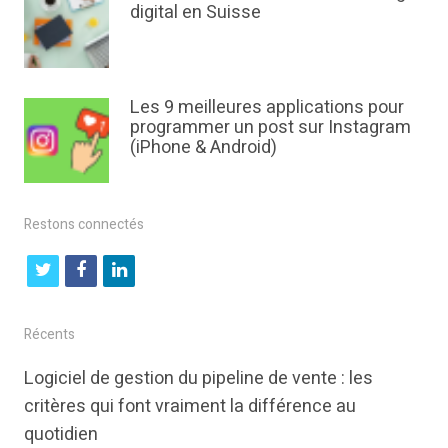
digital en Suisse
Les 9 meilleures applications pour
programmer un post sur Instagram
(iPhone & Android)
Restons connectés
t
f
l
w
a
i
i
c
n
Récents
t
e
k
Logiciel de gestion du pipeline de vente : les
t
b
e
critères qui font vraiment la différence au
e
o
d
quotidien