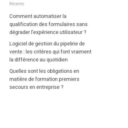
i
c
n
Récents
t
e
k
Comment automatiser la
t
b
e
qualification des formulaires sans
e
o
d
dégrader l’expérience utilisateur ?
r
o
i
Logiciel de gestion du pipeline de
k
n
vente : les critères qui font vraiment
la différence au quotidien
Quelles sont les obligations en
matière de formation premiers
secours en entreprise ?