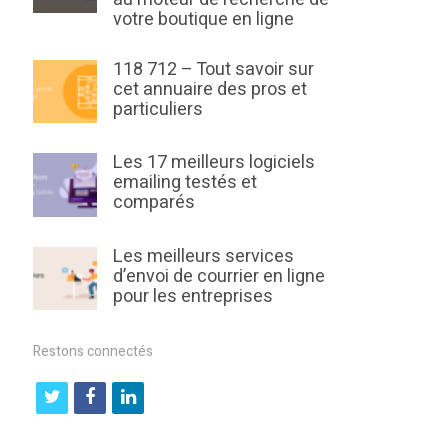
votre boutique en ligne
118 712 – Tout savoir sur
cet annuaire des pros et
particuliers
Les 17 meilleurs logiciels
emailing testés et
comparés
Les meilleurs services
d’envoi de courrier en ligne
pour les entreprises
Restons connectés
t
f
l
w
a
i