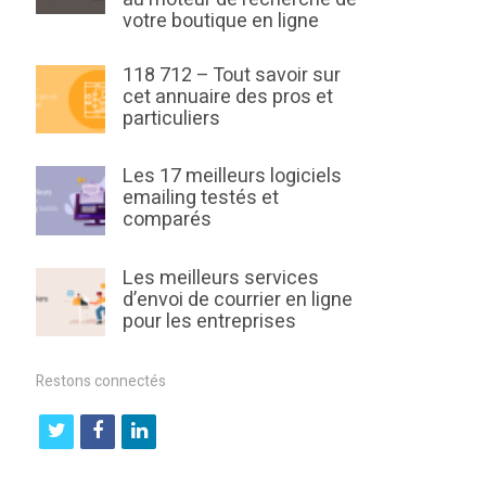
votre boutique en ligne
118 712 – Tout savoir sur
cet annuaire des pros et
particuliers
Les 17 meilleurs logiciels
emailing testés et
comparés
Les meilleurs services
d’envoi de courrier en ligne
pour les entreprises
Restons connectés
t
f
l
w
a
i