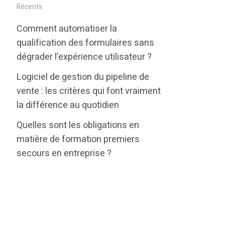
i
c
n
Récents
t
e
k
Comment automatiser la
t
b
e
qualification des formulaires sans
e
o
d
dégrader l’expérience utilisateur ?
r
o
i
Logiciel de gestion du pipeline de
k
n
vente : les critères qui font vraiment
la différence au quotidien
Quelles sont les obligations en
matière de formation premiers
secours en entreprise ?