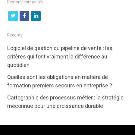
Restons connectés
t
f
l
w
a
i
i
c
n
Récents
t
e
k
Logiciel de gestion du pipeline de vente : les
t
b
e
critères qui font vraiment la différence au
e
o
d
quotidien
r
o
i
Quelles sont les obligations en matière de
k
n
formation premiers secours en entreprise ?
Cartographie des processus métier : la stratégie
méconnue pour une croissance durable