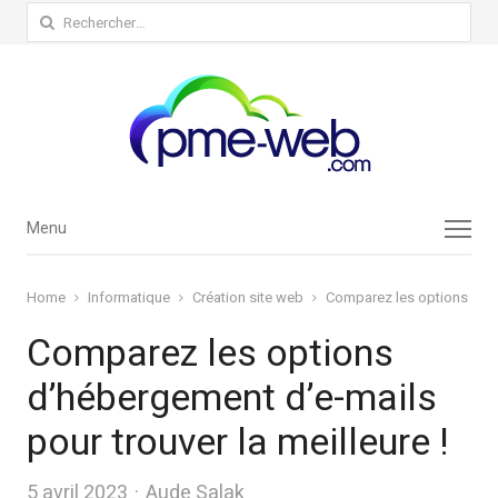
Rechercher :
Menu
Menu
Home
Informatique
Création site web
Comparez les options d’héb
Comparez les options
d’hébergement d’e-mails
pour trouver la meilleure !
Author
5 avril 2023
Aude Salak