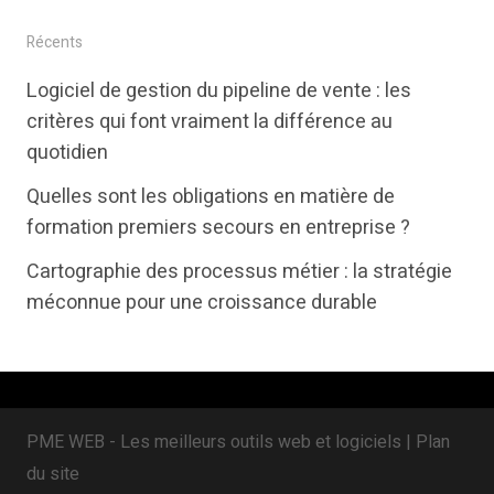
w
a
i
i
c
n
Récents
t
e
k
Logiciel de gestion du pipeline de vente : les
t
b
e
critères qui font vraiment la différence au
e
o
d
quotidien
r
o
i
Quelles sont les obligations en matière de
k
n
formation premiers secours en entreprise ?
Cartographie des processus métier : la stratégie
méconnue pour une croissance durable
PME WEB - Les meilleurs outils web et logiciels |
Plan
du site